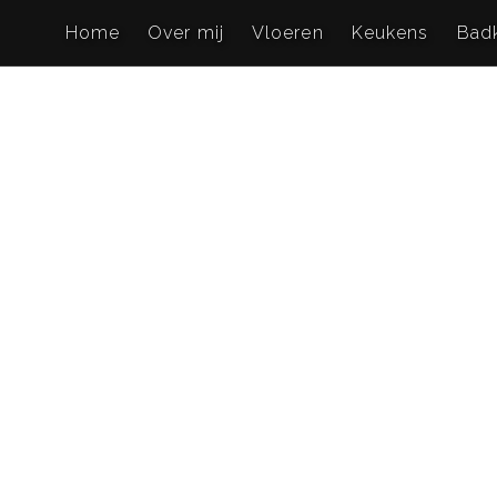
Home
Over mij
Vloeren
Keukens
Bad