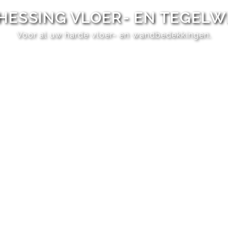
HESSING VLOER- EN TEGEL
Voor al uw harde vloer- en wandbedekkingen.