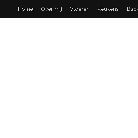
Home
Over mij
Vloeren
Keukens
Bad